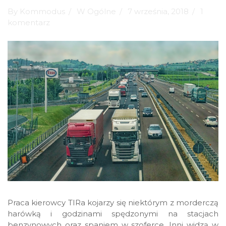
By Kommodus
W
Ogólne
7 września, 2018
1
komentarz
Praca kierowcy TIRa kojarzy się niektórym z morderczą
harówką i godzinami spędzonymi na stacjach
benzynowych oraz spaniem w szoferce. Inni widzą w