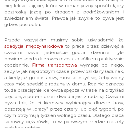
niej lekkie zajęcie, które w romantyczny sposób łączy
beztroską jazdę po drogach z podróżowaniem i
zwiedzaniem świata. Prawda jak zwykle to bywa jest
gdzieś pośrodku.
Przede wszystkim musimy sobie uświadomić, że
spedycja międzynarodowa
to praca przez dziewięć a
czasami nawet jedenaście godzin dziennie. Tyle
bowiem spędza kierowca czasu za kółkiem praktycznie
codziennie.
Firma transportowa
wymaga od niego,
żeby w jak najkrótszym czasie przewiózł dany ładunek,
a kiedy już go dostarczy, musi spieszyć się, żeby wolny
czas móc spędzić z rodziną w domu. Realnie oznacza
to, że przeciętnie kierowca spędza w trasie na przykład
pięć dni, a potem przez dwa dni jest z rodziną. Czasami
bywa tak, że ci kierowcy wybierający dłuższe trasy,
pozostają w „pracy” przez cztery lub pięć tygodni, po
czym otrzymują tydzień wolnego czasu. Dlatego praca
kierowcy ciężarówki, to w pierwszym rzędzie niestety
rozłąka z rodziną.